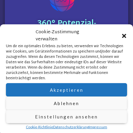
360°
Potenzial-
Entfaltung
Cookie-Zustimmung
verwalten
Um dir ein optimales Erlebnis zu bieten, verwenden wir Technologien
wie Cookies, um Geräteinformationen zu speichern und/oder darauf
zuzugreifen. Wenn du diesen Technologien zustimmst, können wir
Das Rundum-sorglos-Paket
Daten wie das Surfverhalten oder eindeutige IDs auf dieser Website
verarbeiten. Wenn du deine Zustimmung nicht erteilst oder
zurückziehst, können bestimmte Merkmale und Funktionen
Nachdem die
Potenziale
entdeckt sind,
beeinträchtigt werden.
kümmere ich mich im Anschluss um die
Organisation und Förderung.
Akzeptieren
Ablehnen
Einstellungen ansehen
Mehr erfahren..
Cookie-Richtlinie
Datenschutzerklärung
Impressum