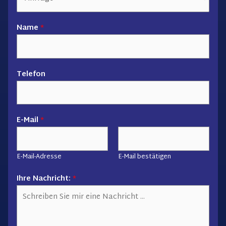
Name
*
Telefon
E-Mail
*
E-Mail-Adresse
E-Mail bestätigen
*
Ihre Nachricht:
*
N
a
m
e